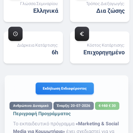
Γλώσσα Σεμιναρίου:
Τρόπος Διεξαγωγής:
Ελληνικά
Δια ζώσης
schedule
euro_symbol
Διάρκεια Κατάρτισης:
Κόστος Κατάρτισης:
6h
Επιχορηγημένο
Εκδήλωση Ενδιαφέροντος
Ανθρώπινο Δυναμικό
Έναρξη: 20-07-2026
€ 150
€ 30
Περιγραφή Προγράμματος
Το εκπαιδευτικό πρόγραμμα
«Marketing & Social
Media για Κομμωτήρια»
έχει σχεδιαστεί για να