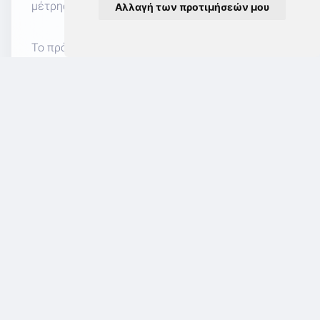
μέτρησης αποτελεσμάτων.
Αλλαγή των προτιμήσεών μου
Το πρόγραμμα προσφέρει ένα ολοκληρωμένο,
πρακτικό και εφαρμόσιμο πλαίσιο marketing και
social media, ειδικά προσαρμοσμένο στις
ανάγκες και τις ιδιαιτερότητες των
κομμωτηρίων.
Εκδήλωση Ενδιαφέροντος