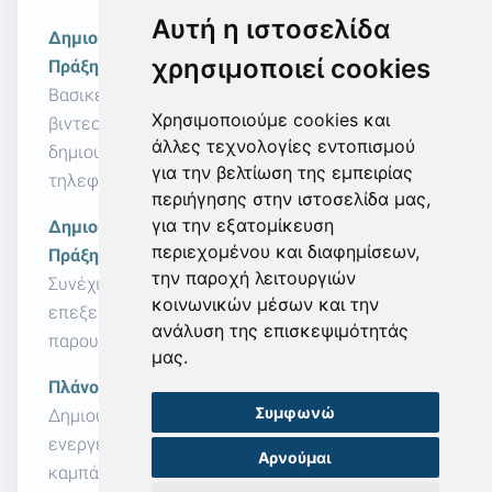
Αυτή η ιστοσελίδα
Δημιουργία Περιεχομένου & Branding στην
χρησιμοποιεί cookies
Πράξη (Μέρος Α’)
Βασικές αρχές φωτογράφισης και
Χρησιμοποιούμε cookies και
βιντεοσκόπησης. Πρακτική εξάσκηση στη
άλλες τεχνολογίες εντοπισμού
δημιουργία περιεχομένου με χρήση κινητού
για την βελτίωση της εμπειρίας
τηλεφώνου και δωρεάν online εφαρμογών.
περιήγησης στην ιστοσελίδα μας,
για την εξατομίκευση
Δημιουργία Περιεχομένου & Branding στην
περιεχομένου και διαφημίσεων,
Πράξη (Μέρος Β’)
την παροχή λειτουργιών
Συνέχιση πρακτικής άσκησης με έμφαση στην
κοινωνικών μέσων και την
επεξεργασία, τη βελτιστοποίηση και τη σωστή
ανάλυση της επισκεψιμότητάς
παρουσίαση περιεχομένου για social media.
μας.
Πλάνο Ενεργειών Marketing & Social Media
Συμφωνώ
Δημιουργία ολοκληρωμένου 6μηνου πλάνου
ενεργειών με σαφείς στόχους, μηνιαίες
Αρνούμαι
καμπάνιες προβολής και βασικούς δείκτες