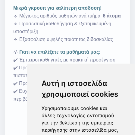
Μικρά γκρουπ για καλύτερη απόδοση!
🔹
Μέγιστος αριθμός μαθητών ανά τμήμα:
6 άτομα
🔹 Προσωπική καθοδήγηση & εξατομικευμένη
υποστήριξη
🔹 Εξασφάλιση υψηλής ποιότητας διδασκαλίας
💡
Γιατί να επιλέξετε τα μαθήματά μας;
✔️
Έμπειροι καθηγητές με πρακτική προσέγγιση
✔️ Προετοιμασία για εξετάσεις LCCI & άλλες
πιστοποιήσεις
Αυτή η ιστοσελίδα
✔️ Πραγματικά παραδείγματα και εφαρμογές
✔️ Ευχάριστο και αποτελεσματικό μαθησιακό
χρησιμοποιεί cookies
περιβάλλον
Χρησιμοποιούμε cookies και
Εκδήλωση Ενδιαφέροντος
άλλες τεχνολογίες εντοπισμού
για την βελτίωση της εμπειρίας
περιήγησης στην ιστοσελίδα μας,