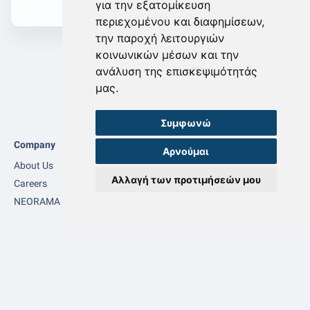
για την εξατομίκευση
περιεχομένου και διαφημίσεων,
την παροχή λειτουργιών
κοινωνικών μέσων και την
ανάλυση της επισκεψιμότητάς
μας.
Συμφωνώ
Company
Αρνούμαι
About Us
Αλλαγή των προτιμήσεών μου
Careers
NEORAMA SHOP
Επικοινωνία
Legal
pin_drop
Privacy Policy
Αρχιεπισκόπου Μακαρίου
187
Α & Β όροφος,
Κ. Λακατάμια