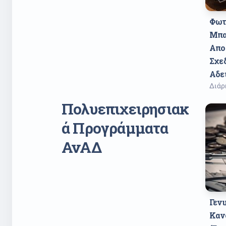
Φωτ
Μπα
Αποθ
Σχεδ
Αδε
Διάρ
Πολυεπιχειρησιακ
ά Προγράμματα
ΑνΑΔ
Γενι
Καν