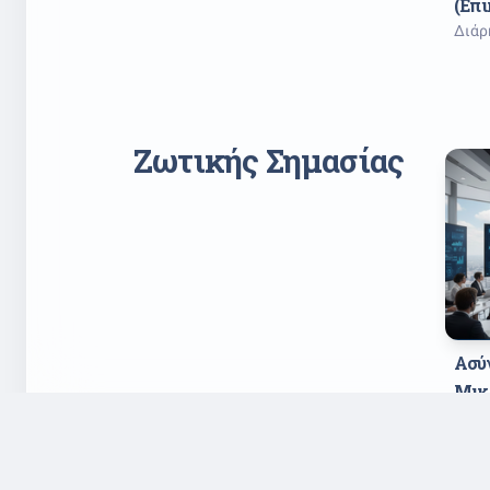
(Επι
Διάρ
Ζωτικής Σημασίας
Ασύγ
Μικρ
Ευρ
Διάρ