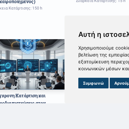
καιροποιημένος)
Διάρκεια Κατάρτισης: 15 h
κεια Κατάρτισης: 150 h
Αυτή η ιστοσε
Χρησιμοποιούμε cookie
βελτίωση της εμπειρία
εξατομίκευση περιεχο
κοινωνικών μέσων και
Συμφωνώ
Αρνούμ
χρονη Κατάρτιση και 
AI-enabled Strategy & Le
οδιαπιστεύσεις στον 
Driving Data Innovation
ωπαικό χώρο
Monetization and Digita
κεια Κατάρτισης: 14 h
Transformation
Διάρκεια Κατάρτισης: 18 h