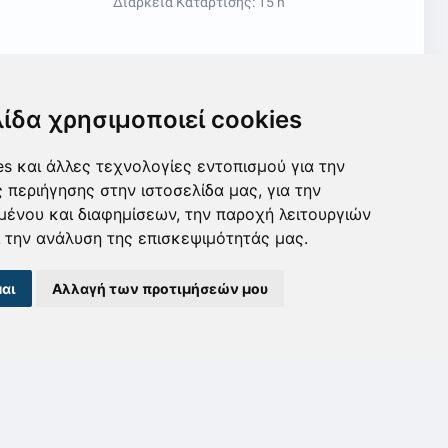
Διάρκεια Κατάρτισης: 15 h
Βιώσ
Διάρκ
λίδα χρησιμοποιεί cookies
s και άλλες τεχνολογίες εντοπισμού για την
ς περιήγησης στην ιστοσελίδα μας, για την
μένου και διαφημίσεων, την παροχή λειτουργιών
 την ανάλυση της επισκεψιμότητάς μας.
>
αι
Αλλαγή των προτιμήσεών μου
adership: 
Καινοτόμος Αναβάθμιση και 
Διαμ
, 
Σχεδιασμός Ασύγχρονων 
Βιωσι
l 
Εκπαιδευτικών Προγραμμάτων με  
Διάρκ
Διεθνή Στόχευση
Διάρκεια Κατάρτισης: 18 h