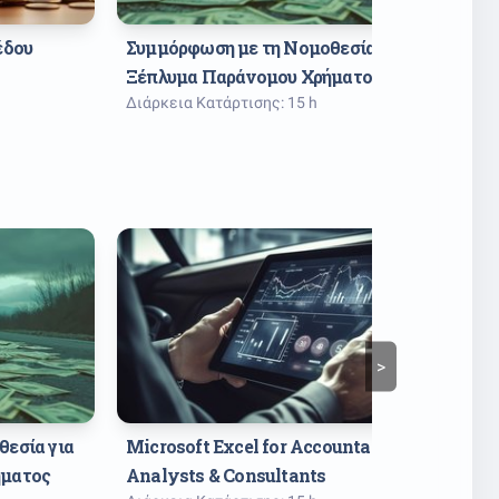
έδου
Συμμόρφωση με τη Νομοθεσία για 
Micro
Ξέπλυμα Παράνομου Χρήματος
Anal
Διάρκεια Κατάρτισης: 15 h
Διάρκ
>
εσία για 
Microsoft Excel for Accountants, 
Διαχ
ήματος
Analysts & Consultants
Από 